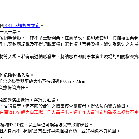
詳閱
KKTIX退換票規定
。
一人一票。
破損等情形，一律不予重新開票。任意塗改、影印或套印、掃描複製票劵
型化契約應記載及不得記載事項」第七項「票券毀損、滅失及遺失之入場
材等入場。若有前述情形發生，將請您立即刪除本演出現場的相關檔案資
何危險物品入場。
，組合之後樂器平放大小不得超過100cm x 20cm。
負擔保管責任。
免影響演出進行，將請您離場。
、交通費等，但不限於此）之情事經查屬實者，得依法向警方檢舉。
在開演10分鐘內向現場工作人員提出。經工作人員判定如確認為視線不
、4樓2排7-10號。以上座位可能無法完整欣賞舞台。
照個人身高不同可能會有些許視線阻擋問題，並非視線不良範圍。
。