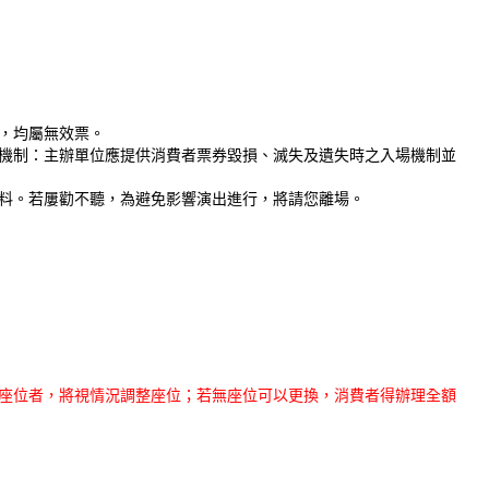
，均屬無效票。
機制：主辦單位應提供消費者票券毀損、滅失及遺失時之入場機制並
料。若屢勸不聽，為避免影響演出進行，將請您離場。
良座位者，將視情況調整座位；若無座位可以更換，消費者得辦理全額