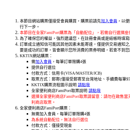
本節目網站購票僅接受會員購買，購票前請先
加入會員
，以便
行下一步。
本節目在全家FamiPort購票為「自動配位」，若需自行選擇
為了確保您的權益，強烈建議您，在註冊會員或是結帳時填寫的聯
訂單成立通知信可能因其他因素未能寄達，僅提供交易通知之
要是成功的訂單，皆會顯示您所消費的票券明細，若查不到您
KKTIX網站購票：
需
加入會員
，每筆訂單限購4張
提供自行選位
付款方式：信用卡(VISA/MASTER/JCB)
取票方式：郵寄(僅接受郵寄至台灣地址、手續費每筆$5
KKTIX購票流程圖示說明
請點我
全家便利商店FamiPort取票說明
請點我
選擇全家便利商店FamiPort取票請留意：請勿在
利商店取票。
全家便利商店FamiPort購票：
無需加入會員，每筆訂單限購4張
為系統自動配位，無法自行選位
付款方式：僅接受現金