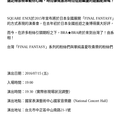
還記得那些牽動你心緒、時而慷慨激昂時而低迴幽盪的遊戲配樂嗎？
SQUARE ENIX於2015年宣布將於日本全國展開「FINAL FANTASY」系
的方式表現的演奏會，在去年初於日本全國巡迴之後博得廣大好評，這
而今，在許多粉絲引頸期盼之下，BRA★BRA終於來到台灣了！由系列作
相！
台灣「FINAL FANTASY」系列的粉絲們與單純喜愛吹奏樂的粉絲們，請務必前來欣賞『
演出日期：2016/07/15 (五)
入場時間：19:00
演出時間：19:30（實際依現場狀況調整）
演出地點：國家表演藝術中心國家音樂廳（National Concert Hall）
演出地址：台北市中正區中山南路21-1號