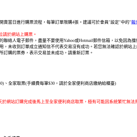
開賣當日進行購票流程，每筆訂單限購4張。建議可於會員"設定"中的"
報
座位請於網站上購票。
絡人電子郵件，盡量不要使用Yahoo或Hotmail郵件信箱，以免因
用，未收到訂單成立通知信不代表交易沒有成功。若您無法確認於網站上
所訂購的票券，表示交易並未成功，請重新訂票。
0)、全家取票(手續費每筆$30，請於全家便利商店繳納給櫃臺)
啟售當天於網站訂購完成後馬上至全家便利商店取票，極有可能因系統繁忙無