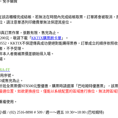
，免手續費
0分鐘內在該店櫃檯完成結帳，若無法在時間內完成結帳取票，訂單將會被取消
位，請注意單憑列印繳費單無法保證其座位。
礙席傳真訂票作業，張數有限，售完為止。
00元，
敬請下載「
KKTIX購票刷卡單
」。
7-0552，KKTIX不保證傳真成功便絕對能購得票券，訂單成立的順序依照
者，不予受理。
非本人者需補票價差額始得入場。
場。
BRA-FF
用序號。
9:30或售完為止。
折抵全票票價NT$500元整優惠，購票時請選擇「巴哈姆特優惠票」，該
最適位置，如欲更換座位，僅能以系統配置的區域進行換位，無法跨區域
重複使用。
516-8890 # 509 / 週一〜週五 10:30〜18:00 (巴哈姆特)