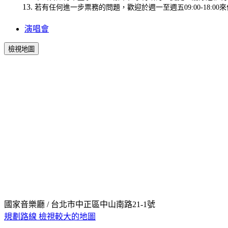
若有任何進一步票務的問題，歡迎於週一至週五09:00-18:00來信或來電KKT
演唱會
檢視地圖
國家音樂廳 / 台北市中正區中山南路21-1號
規劃路線
檢視較大的地圖