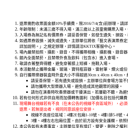
退票需酌收票面金額10%手續費，限2016/7/4(含)前辦理，請
年齡限制：未滿三歲不得入場，滿三歲以上孩童需購票入場，
入場券為無記名有價票券，請妥善保管，如發生遺失、損毀、
如遇票券毀損、滅失或遺失，主辦單位將依「藝文表演票券定
詳加說明。」之規定辦理，詳情請洽KKTIX客服中心。
場內嚴禁拍照、攝影、錄音，不得攜帶相機、攝影機、錄音器
館內全面禁菸，且禁帶外食及飲料（包含水）進入會場。
敬請衣著整齊得體，避免穿著膝上短褲、拖鞋入場。
本活動禁止攜帶金屬、玻璃、寶特瓶容器、雷射筆、煙火或任
自行攜帶樂器裝盒時外盒大小不得超過30cm x 40cm x 40cm
請妥善保管，若有遺失或毀損，主辦單位與會場方皆不
請勿攜帶大型樂器入場，避免造成其他觀眾的困擾。
請勿在演奏時吹奏樂器或干擾演出，若屢勸不聽，為避
若有任何形式非供自用而加價轉售圖利（加價名目包括代購費
現場舞台視線若有不良（在未公告的視線不良區域外），必須
退票。若無提出者，視同同意該座位安排。
視線不良座位區域：4樓2E包廂1-10號、4樓1排5-8號
3樓、4樓左右包廂位置，由於前方設有安全護欄，依
本公告如有未盡事宜，主辦單位享有增訂、變更、刪除之權利