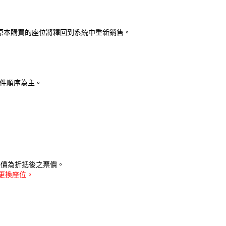
，原本購買的座位將釋回到系統中重新銷售。
收件順序為主。
票價為折抵後之票價。
更換座位。