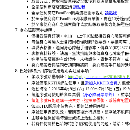
取票方式：付款完畢直接於全家便利商店櫃臺現場取票
全家便利商店店鋪查詢
請點我
全家便利商店FamiPort購票流程圖示說明
請點我
於全家便利商店FamiPort列印繳費單後，需在1
於全家便利商店之購票動作皆於結帳取票後方能保證座
身心障礙票券說明：
僅接受傳真訂購，4/11(一)上午10點起接受身心障
每位身心障礙人士含陪同者僅限購2張票券，票價每席1,2
填妥表格後，連同身心障礙手冊影本，傳真至(02)257
表格資料錯誤、缺漏、無法辨識與未傳真身心障礙手冊
進場時敬請攜帶有效證件，未帶證件、資格不符者、或
身心障礙者與陪同者須同時憑同一身心障礙手冊驗證進
巴哈姆特折扣序號使用規則與注意事項：
領取序號活動網址：
http://prj.gamer.com.tw/2016/BRA-
序號僅限KKTIX網站使用，且
需加入KKTIX會員
方能使
活動時間：2016年4月9日 (六) 12:00～7月15日 (五) 1
每組序號可使用於各區票價
（身心障礙票除外）
，並享
每組序號只能選購一張票券，選擇票價後，系統會配置
如KKTIX顯示座位售完，即無法使用序號。
序號使用過即失效，若購買後進行退票，該序號不能再
主辦單位保留隨時變更或終止活動之權利。
若有任何關於巴哈姆特折扣序號使用的問題，請洽：林小姐 / (02) 2