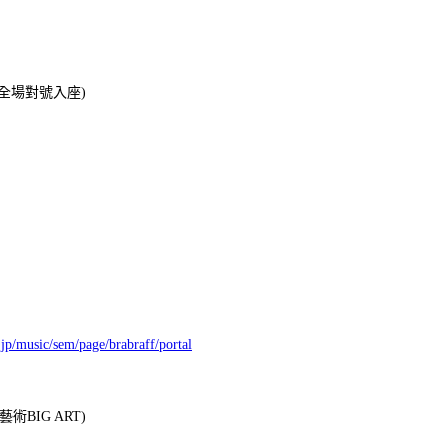
200 (全場對號入座)
jp/music/sem/page/brabraff/portal
鴻藝術BIG ART)