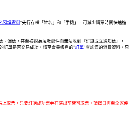
名預填資料
"先行存檔「姓名」和「手機」，可減少購票時間快速進
為擋信、漏信，甚至被視為垃圾郵件而無法收到『訂單成立通知信』。
的訂單是否交易成功，請至會員帳戶的"
訂單
"查詢您的消費資料，只
法馬上取票，只要訂購成功票券在演出前皆可取票，請擇日再至全家便